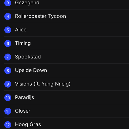
Gezegend
3
Rollercoaster Tycoon
4
Alice
5
Timing
6
Spookstad
7
Upside Down
8
Visions (ft. Yung Nnelg)
9
Paradijs
10
Closer
11
Hoog Gras
12