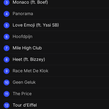
Monaco (ft. Boef)
3
Panorama
4
Love Emoji (ft. Yssi SB)
5
Hoofdpijn
6
Mile High Club
7
Heet (ft. Bizzey)
8
Race Met De Klok
9
Geen Geluk
10
The Price
11
Tour d'Eiffel
12