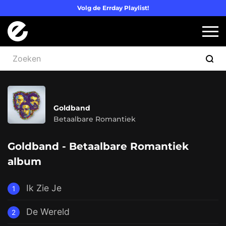
Volg de Errday Playlist!
Logo Errday
Slui
Goldband
Betaalbare Romantiek
Goldband - Betaalbare Romantiek
album
Ik Zie Je
1
De Wereld
2