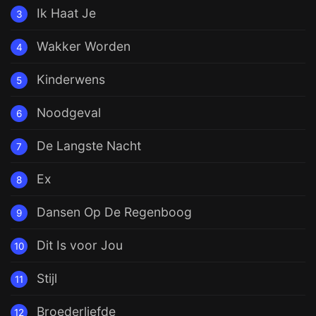
Ik Haat Je
3
Wakker Worden
4
Kinderwens
5
Noodgeval
6
De Langste Nacht
7
Ex
8
Dansen Op De Regenboog
9
Dit Is voor Jou
10
Stijl
11
Broederliefde
12