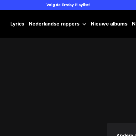
Volg de Errday Playlist!
Lyrics
Nederlandse rappers
Nieuwe albums
N
Andere 