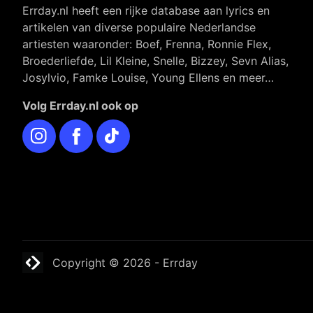
Errday.nl heeft een rijke database aan lyrics en
artikelen van diverse populaire Nederlandse
artiesten waaronder: Boef, Frenna, Ronnie Flex,
Broederliefde, Lil Kleine, Snelle, Bizzey, Sevn Alias,
Josylvio, Famke Louise, Young Ellens en meer…
Volg Errday.nl ook op
Instagram
Facebook
TikTok
Website laten maken? | Brthmrk
Copyright © 2026
-
Errday