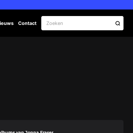
ieuws
Contact
albums van Jonna Fraser