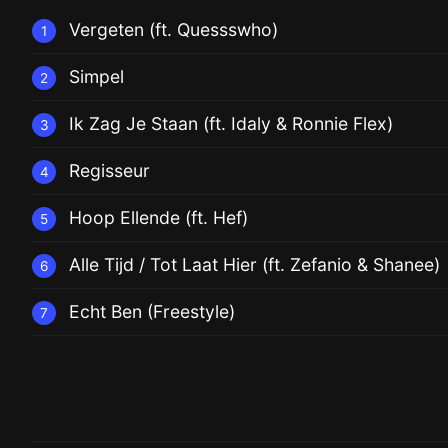
Vergeten (ft. Quessswho)
1
Simpel
2
Ik Zag Je Staan (ft. Idaly & Ronnie Flex)
3
Regisseur
4
Hoop Ellende (ft. Hef)
5
Alle Tijd / Tot Laat Hier (ft. Zefanio & Shanee)
6
Echt Ben (Freestyle)
7