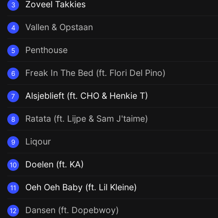
Zoveel Takkies
3
Vallen & Opstaan
4
Penthouse
5
Freak In The Bed (ft. Flori Del Pino)
6
Alsjeblieft (ft. CHO & Henkie T)
7
Ratata (ft. Lijpe & Sam J'taime)
8
Liqour
9
Doelen (ft. KA)
10
Oeh Oeh Baby (ft. Lil Kleine)
11
Dansen (ft. Dopebwoy)
12