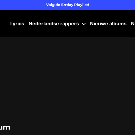
Volg de Errday Playlist!
Lyrics
Nederlandse rappers
Nieuwe albums
N
bum