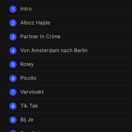
Intro
1
Alboz Hajde
2
Partner In Crime
3
Von Amsterdam nach Berlin
4
Roley
5
Picollo
6
Vervloekt
7
Tik Tak
8
Bij Je
9