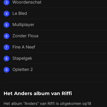
Woordenschat
3
Le Bled
4
Multiplayer
5
Zonder Flous
6
Fine A Neef
7
Stapelgek
8
Opletten 2
9
Het Anders album van Riffi
Het album "Anders" van Riffi is uitgekomen op18