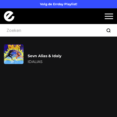
Volg de Errday Playlist!
Logo Errday
Slui
Sevn Alias & Idaly
IDALIAS