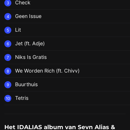
Check
3
Geen Issue
4
Lit
5
Jet (ft. Adje)
6
Niks Is Gratis
7
We Worden Rich (ft. Chivv)
8
Buurthuis
9
Tetris
10
Het IDALIAS album van Sevn Alias &