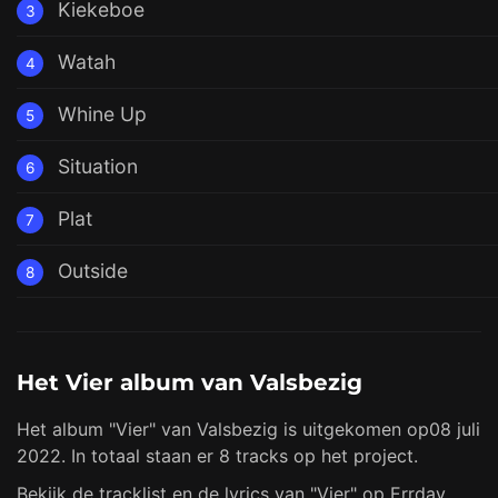
Kiekeboe
3
Watah
4
Whine Up
5
Situation
6
Plat
7
Outside
8
Het Vier album van Valsbezig
Het album "Vier" van Valsbezig is uitgekomen op08 juli
2022. In totaal staan er 8 tracks op het project.
Bekijk de tracklist en de lyrics van "Vier" op Errday.