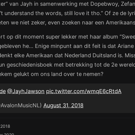
ster” van Jayh in samenwerking met Dopebwoy, Zefan
t understand the words, still love it tho.” Of ze de lyr
ten we niet zeker, even zoeken naar een Amerikaans
t op dit moment super lekker met haar album “Sweet
ebleven he… Enige minpunt aan dit feit is dat Ariane
 denkt elke Amerikaan dat Nederland Duitsland is. Mis
un geschiedenisboek met betrekking tot de 2e wereld
iekem gelukt om ons land over te nemen?
de
@JayhJawson
pic.twitter.com/wmqE6cRtdA
@AvalonMusicNL)
August 31, 2018
 2018
er 2020