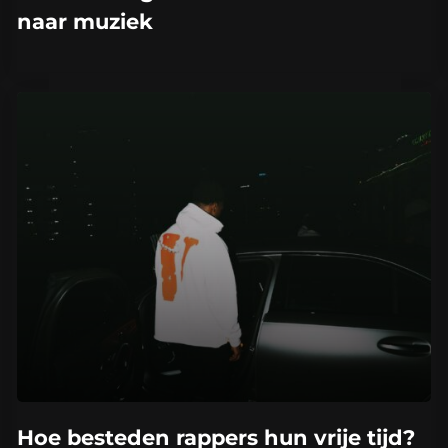
naar muziek
Hoe besteden rappers hun vrije tijd?