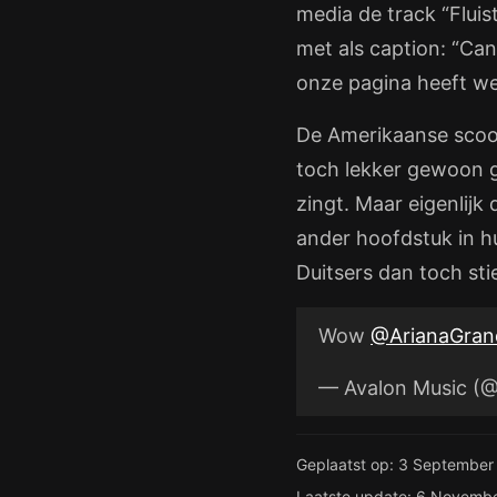
media de track “Flui
met als caption: “Can’
onze pagina heeft we
De Amerikaanse scoor
toch lekker gewoon g
zingt. Maar eigenlijk
ander hoofdstuk in h
Duitsers dan toch st
Wow
@ArianaGran
— Avalon Music (
Geplaatst op: 3 September
Laatste update: 6 Novemb