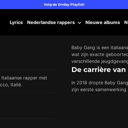
Volg de Errday Playlist!
Lyrics
Nederlandse rappers
Nieuwe albums
N
Baby Gang is een Italiaan
wat zijn exacte geboorteda
verschillende jeugdgevang
De carrière va
 Italiaanse rapper met
In 2018 dropte Baby Gang z
co, Italië.
zijn eerste samenwerking