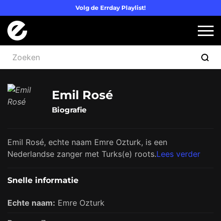
Volg de Errday Playlist!
Logo Errday
Slui
Emil Rosé
Biografie
Emil Rosé, echte naam Emre Ozturk, is een
Nederlandse zanger met Turks(e) roots.
Lees verder
Snelle informatie
Echte naam:
Emre Ozturk