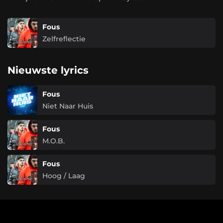
Fous
Zelfreflectie
Nieuwste lyrics
Fous
Niet Naar Huis
Fous
M.O.B.
Fous
Hoog / Laag