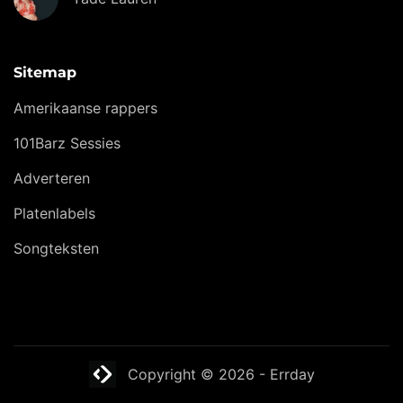
Sitemap
Amerikaanse rappers
101Barz Sessies
Adverteren
Platenlabels
Songteksten
Website laten maken? | Brthmrk
Copyright © 2026
-
Errday