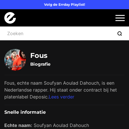
Volg de Errday Playlist!
Logo Errday
Slui
Fous
Biografie
Fous, echte naam Soufyan Aoulad Dahouch, is een
Nederlandse rapper. Hij staat onder contract bij het
platenlabel Deposic.
Lees verder
Snelle informatie
Echte naam:
Soufyan Aoulad Dahouch