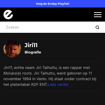
Volg de Errday Playlist!
Logo Errday
Slui
Jiri11
Biografie
Jiri11, echte naam Jiri Taihuttu, is een rapper met
Moluks(e) roots. Jiri Taihuttu, werd geboren op 11
november 1994 in Venlo. Hij staat onder contract bij
het platenlabel ADF ENT.
Lees verder