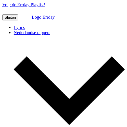
Volg de Errday Playlist!
Logo Errday
Sluiten
Lyrics
Nederlandse rappers