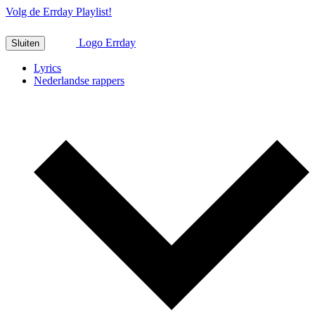
Volg de Errday Playlist!
Logo Errday
Sluiten
Lyrics
Nederlandse rappers