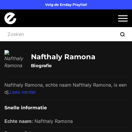
Volg de Errday Playlist!
Logo Errday
Slui
Nafthaly Ramona
Biografie
Nafthaly Ramona, echte naam Nafthaly Ramona, is een
dj.
Lees verder
Snelle informatie
Echte naam:
Nafthaly Ramona