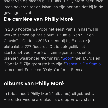
talent van de maand bij 101Barz. Philly Moré heeft zich
laten bekeren tot de Islam, na zijn periode dat hij in de
gevangenis zat.
De carrière van Philly Moré
In 2016 hoorde we voor het eerst van zijn naam. Hij
werkte samen op het album "Lituatie" van SFB en
GlowInTheDark. In 2018 tekent hij bij Frenna zijn
platenlabel 777 Records. Dit is ook gelijk het
startschot voor Moré om zijn eigen tracks uit te
brengen waaronder "Komma’s", "
Soon
" met Murda en
"Voor Mij". Zijn grootste hits zijn "
Tranen In De Studio
"
samen met Snelle en "Only You" met Frenna.
Albums van Philly Moré
In totaal heeft Philly Moré 1 album(s) uitgebracht.
Hieronder vind je alle albums die op Errday staan.