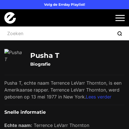
Volg de Errday Playlist!
Logo Errday
Slui
Pusha T
Biografie
Pusha T, echte naam Terrence LeVarr Thornton, is een
Amerikaanse rapper. Terrence LeVarr Thornton, werd
geboren op 13 mei 1977 in New York.
Lees verder
Snelle informatie
Echte naam:
Terrence LeVarr Thornton