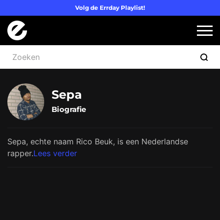
Volg de Errday Playlist!
Logo Errday
Slui
Sepa
Biografie
Sepa, echte naam Rico Beuk, is een Nederlandse
rapper.
Lees verder