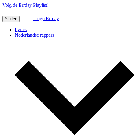
Volg de Errday Playlist!
Logo Errday
Sluiten
Lyrics
Nederlandse rappers