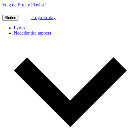
Volg de Errday Playlist!
Logo Errday
Sluiten
Lyrics
Nederlandse rappers