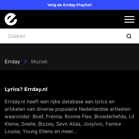
Volg de Errday Playlist!
Logo Errday
Slui
Errday
Muziek
Lyrics? Errday.nl
Errday.nl heeft een rijke database aan lyrics en
artikelen van diverse populaire Nederlandse artiesten
waaronder: Boef, Frenna, Ronnie Flex, Broederliefde, Lil
Kleine, Snelle, Bizzey, Sevn Alias, Josylvio, Famke
Louise, Young Ellens en meer…