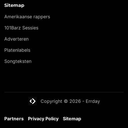
Sitemap
Amerikaanse rappers
101Barz Sessies
Adverteren
Platenlabels
Songteksten
Website laten maken? | Brthmrk
Copyright © 2026
-
Errday
Partners
Privacy Policy
Sitemap