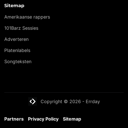
Sitemap
Amerikaanse rappers
101Barz Sessies
Adverteren
Platenlabels
Songteksten
Website laten maken? | Brthmrk
Copyright © 2026
-
Errday
Partners
Privacy Policy
Sitemap