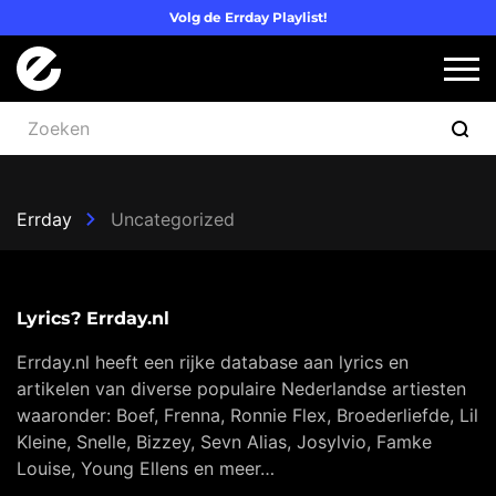
Volg de Errday Playlist!
Logo Errday
Slui
Errday
Uncategorized
Lyrics? Errday.nl
Errday.nl heeft een rijke database aan lyrics en
artikelen van diverse populaire Nederlandse artiesten
waaronder: Boef, Frenna, Ronnie Flex, Broederliefde, Lil
Kleine, Snelle, Bizzey, Sevn Alias, Josylvio, Famke
Louise, Young Ellens en meer…