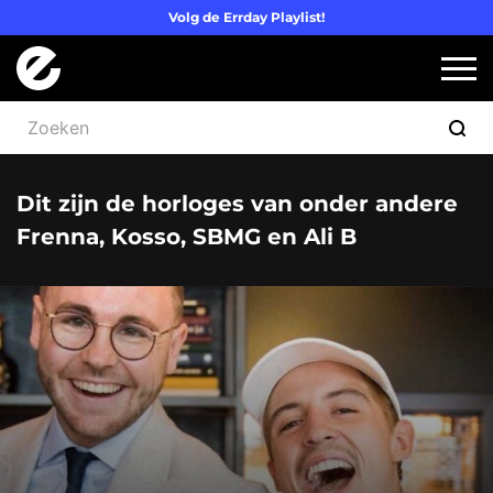
Volg de Errday Playlist!
Logo Errday
Slui
Dit zijn de horloges van onder andere
Frenna, Kosso, SBMG en Ali B