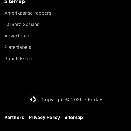
Sitemap
Amerikaanse rappers
101Barz Sessies
Adverteren
Platenlabels
Songteksten
Website laten maken? | Brthmrk
Copyright © 2026
-
Errday
Partners
Privacy Policy
Sitemap