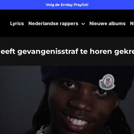
Volg de Errday Playlist!
Lyrics
Nederlandse rappers
Nieuwe albums
N
eeft gevangenisstraf te horen gek