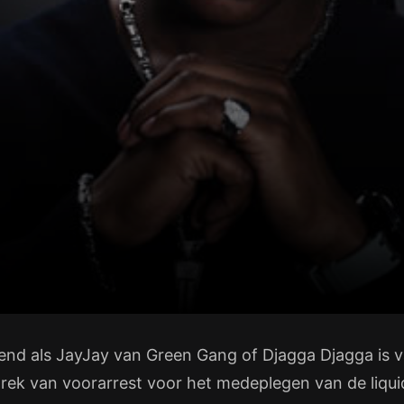
end als JayJay van Green Gang of Djagga Djagga is 
ftrek van voorarrest voor het medeplegen van de liqu