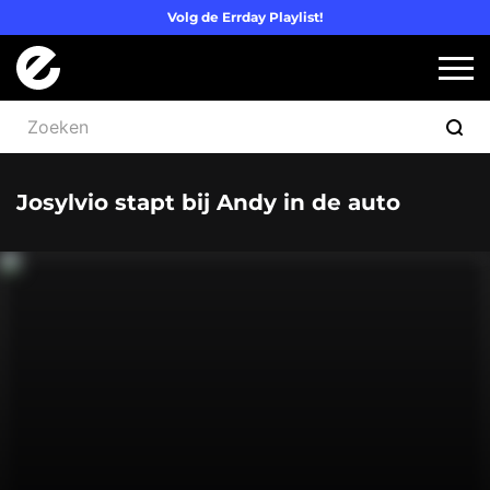
Volg de Errday Playlist!
Logo Errday
Slui
Josylvio stapt bij Andy in de auto