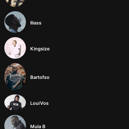
Iliass
Kingsize
Bartofso
LouiVos
Mula B