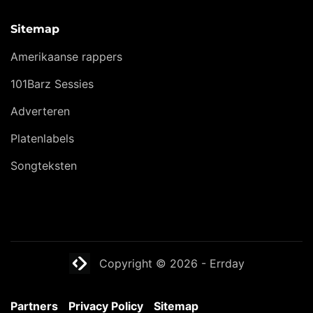
Sitemap
Amerikaanse rappers
101Barz Sessies
Adverteren
Platenlabels
Songteksten
Website laten maken? | Brthmrk
Copyright © 2026
-
Errday
Partners
Privacy Policy
Sitemap