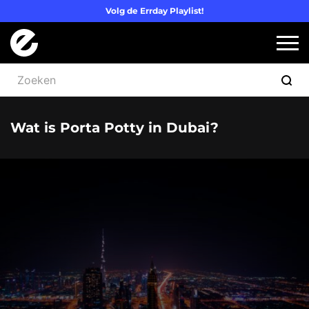
Volg de Errday Playlist!
Logo Errday
Slui
Wat is Porta Potty in Dubai?