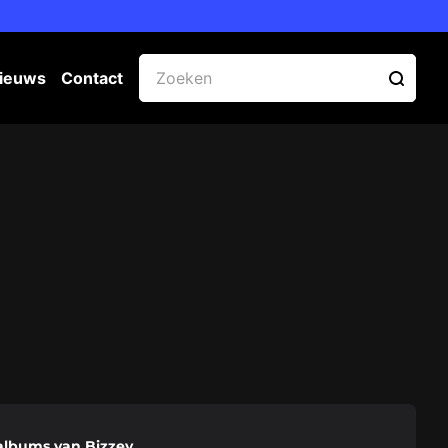
ieuws
Contact
albums van Bizzey