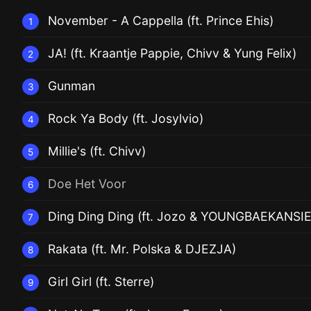
November - A Cappella (ft. Prince Ehis)
1
JA! (ft. Kraantje Pappie, Chivv & Yung Felix)
2
Gunman
3
Rock Ya Body (ft. Josylvio)
4
Millie's (ft. Chivv)
5
Doe Het Voor
6
Ding Ding Ding (ft. Jozo & YOUNGBAEKANSIE
7
Rakata (ft. Mr. Polska & DJEZJA)
8
Girl Girl (ft. Sterre)
9