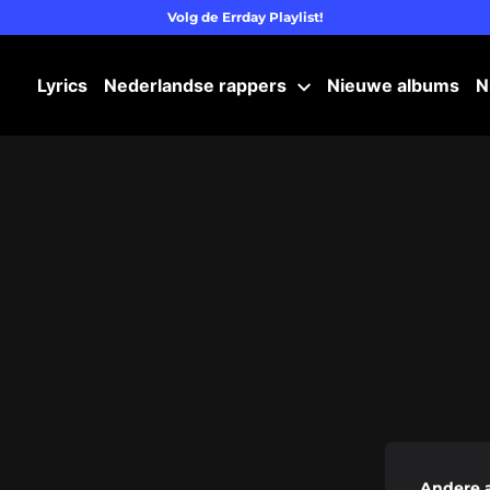
Volg de Errday Playlist!
Lyrics
Nederlandse rappers
Nieuwe albums
N
Andere 