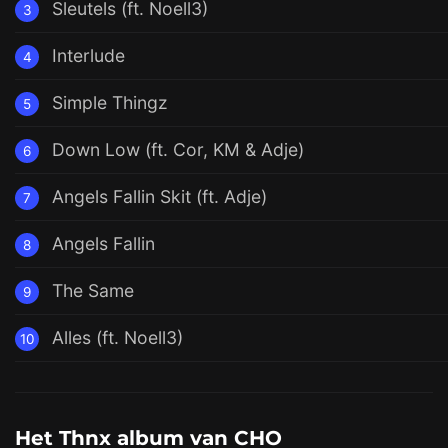
Sleutels (ft. Noell3)
3
Interlude
4
Simple Thingz
5
Down Low (ft. Cor, KM & Adje)
6
Angels Fallin Skit (ft. Adje)
7
Angels Fallin
8
The Same
9
Alles (ft. Noell3)
10
Het Thnx album van CHO