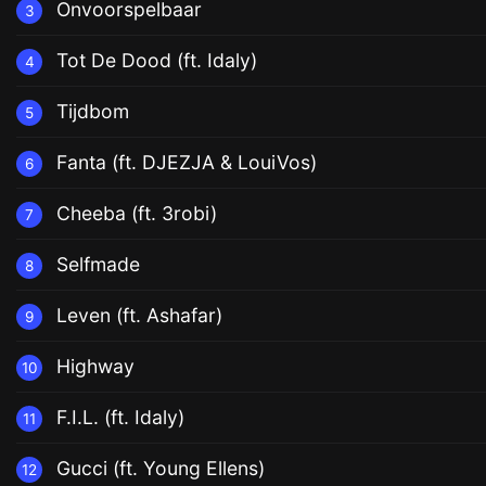
Onvoorspelbaar
3
Tot De Dood (ft. Idaly)
4
Tijdbom
5
Fanta (ft. DJEZJA & LouiVos)
6
Cheeba (ft. 3robi)
7
Selfmade
8
Leven (ft. Ashafar)
9
Highway
10
F.I.L. (ft. Idaly)
11
Gucci (ft. Young Ellens)
12