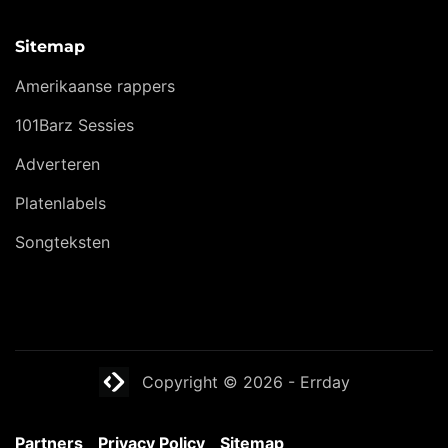
Sitemap
Amerikaanse rappers
101Barz Sessies
Adverteren
Platenlabels
Songteksten
Website laten maken? | Brthmrk
Copyright © 2026
-
Errday
Partners
Privacy Policy
Sitemap