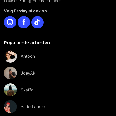
Louise, Young Ellens en meer…
Volg Errday.nl ook op
Instagram
Facebook
TikTok
Populairste artiesten
Antoon
JoeyAK
Skaffa
Yade Lauren