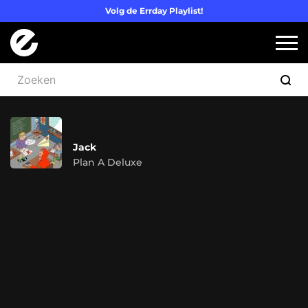
Volg de Errday Playlist!
Logo Errday
Slui
Jack
Plan A Deluxe