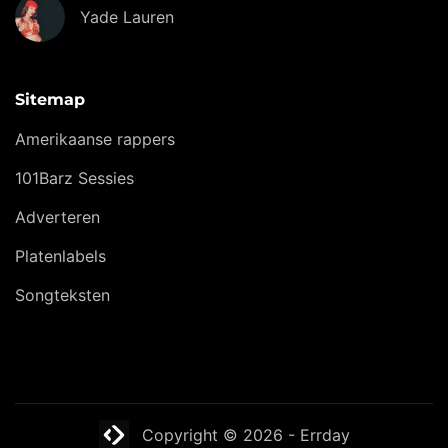
Yade Lauren
Sitemap
Amerikaanse rappers
101Barz Sessies
Adverteren
Platenlabels
Songteksten
Website laten maken? | Brthmrk
Copyright © 2026
-
Errday