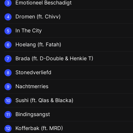
Emotioneel Beschadigt
3
Dromen (ft. Chivv)
4
In The City
5
Hoelang (ft. Fatah)
6
Brada (ft. D-Double & Henkie T)
7
Stonedverliefd
8
Nachtmerries
9
Sushi (ft. Qlas & Blacka)
10
Bindingsangst
11
Kofferbak (ft. MRD)
12