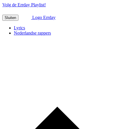
Volg de Errday Playlist!
Logo Errday
Sluiten
Lyrics
Nederlandse rappers