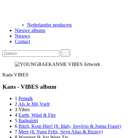
Nederlandse producers
Nieuwe albums
Nieuws
Contact
Kans
VIBES
Kans - VIBES album
1
Peptalk
2
Als Je Mij Voelt
3
Vibes
4
Earth, Wind & Fire
5
Badgalriri
6
Bitch, Kom Hier! (ft. Idaly, Josylvio & Jonna Fraser)
7
Meer (ft. Yung Felix, Sevn Alias & Bizzey)
8
Wanneer Ik Jou Weer Zie