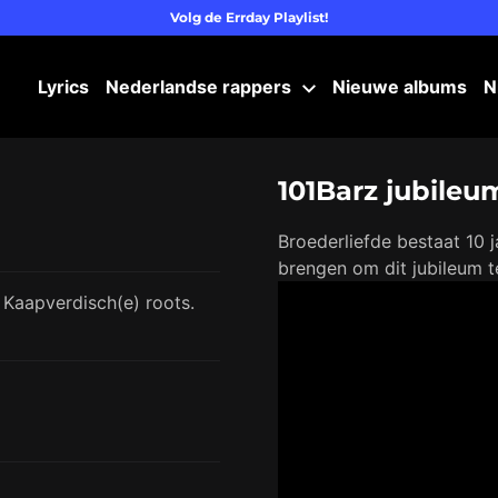
Volg de Errday Playlist!
Lyrics
Nederlandse rappers
Nieuwe albums
N
101Barz jubileu
Broederliefde bestaat 10 
brengen om dit jubileum te
 Kaapverdisch(e) roots.