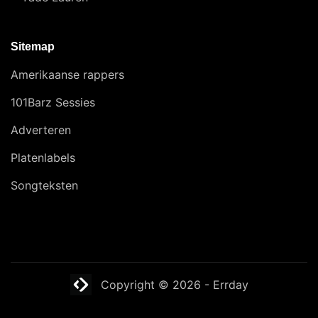
Sitemap
Amerikaanse rappers
101Barz Sessies
Adverteren
Platenlabels
Songteksten
Website laten maken? | Brthmrk
Copyright © 2026
-
Errday