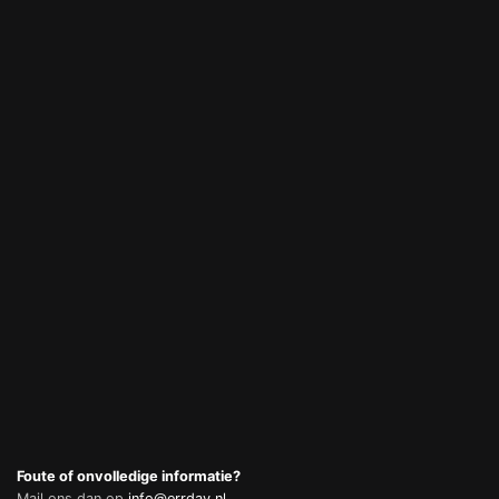
Foute of onvolledige informatie?
Mail ons dan op
info@errday.nl