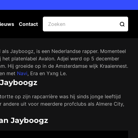
ieuws
Contact
d als Jayboogz, is een Nederlandse rapper. Momenteel
ij het platenlabel Avalon. Adjei werd op 5 december
m. Hij groeide op in de Amsterdamse wijk Kraaiennest.
men met
Navi
, Era en Yxng Le.
n Jayboogz
tortte op zijn rapcarrière was hij sinds jonge leeftijd
r andere uit voor meerdere profclubs als Almere City,
van Jayboogz