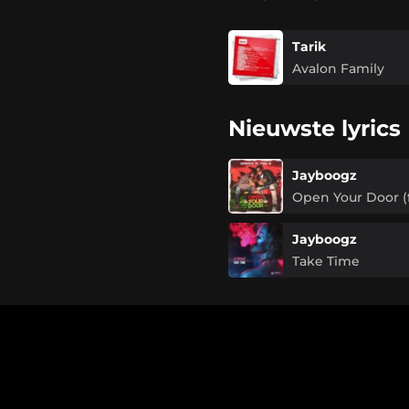
Tarik
Avalon Family
Nieuwste lyrics
Jayboogz
Open Your Door (f
Jayboogz
Take Time