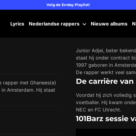
Volg de Errday Playlist!
Lyrics
Nederlandse rappers
Nieuwe albums
N
Junior Adjei, beter beken
staat hij onder contract b
1997 geboren in Amsterda
De rapper werkt veel sa
De carrière va
se rapper met Ghanees(e)
 in Amsterdam. Hij staat
Voordat hij zich volledig s
voetballer. Hij kwam onde
NEC en FC Utrecht.
101Barz sessie 