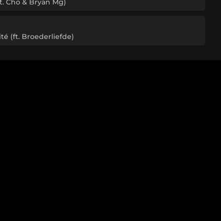
t. Cho & Bryan Mg)
é (ft. Broederliefde)