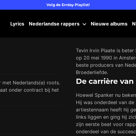
Volg de Errday Playlist!
Lyrics
Nederlandse rappers
Nieuwe albums
N
Tevin Irvin Plaate is bete
op 20 mei 1990 in Amster
beste producers van Nede
Broederliefde.
De carrière van
r met Nederlands(e) roots.
aat onder contract bij het
Hoewel Spanker nu bekend s
Hij was onderdeel van de
artiestennaam heeft hij gek
links liggen en ging hij z
zijn eerste beat voor rapp
onderdeel van de succesca