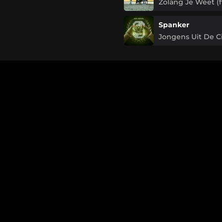
Zolang Je Weet (f
Spanker
Jongens Uit De Cit