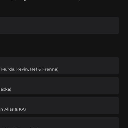
y, Murda, Kevin, Hef & Frenna)
lacka)
vn Alias & KA)