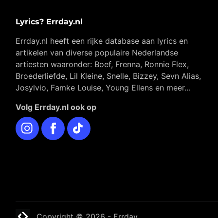
Lyrics? Errday.nl
Errday.nl heeft een rijke database aan lyrics en
artikelen van diverse populaire Nederlandse
artiesten waaronder: Boef, Frenna, Ronnie Flex,
Broederliefde, Lil Kleine, Snelle, Bizzey, Sevn Alias,
Josylvio, Famke Louise, Young Ellens en meer…
Volg Errday.nl ook op
Instagram
Facebook
TikTok
Website laten maken? | Brthmrk
Copyright © 2026
-
Errday